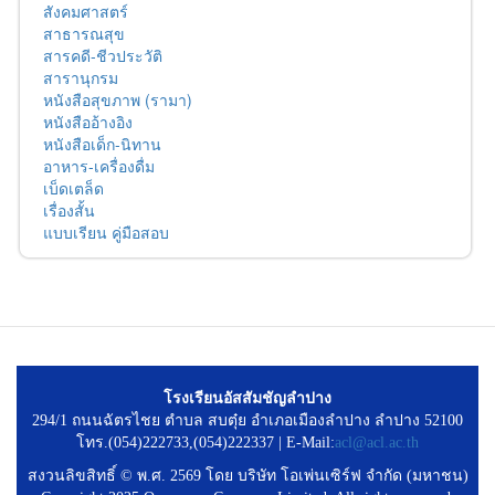
สังคมศาสตร์
สาธารณสุข
สารคดี-ชีวประวัติ
สารานุกรม
หนังสือสุขภาพ (รามา)
หนังสืออ้างอิง
หนังสือเด็ก-นิทาน
อาหาร-เครื่องดื่ม
เบ็ดเตล็ด
เรื่องสั้น
แบบเรียน คู่มือสอบ
โรงเรียนอัสสัมชัญลำปาง
294/1 ถนนฉัตรไชย ตำบล สบตุ๋ย อำเภอเมืองลำปาง ลำปาง 52100
โทร.(054)222733,(054)222337 | E-Mail:
acl@acl.ac.th
สงวนลิขสิทธิ์ © พ.ศ. 2569 โดย บริษัท โอเพ่นเซิร์ฟ จำกัด (มหาชน)