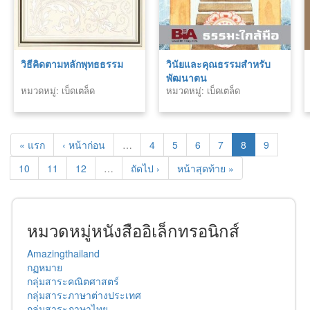
วิธีคิดตามหลักพุทธธรรม
วินัยและคุณธรรมสำหรับ
พัฒนาตน
หมวดหมู่: เบ็ดเตล็ด
หมวดหมู่: เบ็ดเตล็ด
« แรก
‹ หน้าก่อน
…
4
5
6
7
8
9
10
11
12
…
ถัดไป ›
หน้าสุดท้าย »
หมวดหมู่หนังสืออิเล็กทรอนิกส์
Amazingthailand
กฏหมาย
กลุ่มสาระคณิตศาสตร์
กลุ่มสาระภาษาต่างประเทศ
กลุ่มสาระภาษาไทย