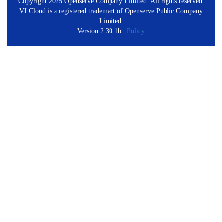
Copyright 2025 Openserve Company Limited. All rights reserved.
VLCloud is a registered trademart of Openserve Public Company
Limited.
Version 2.30.1b |
Policy