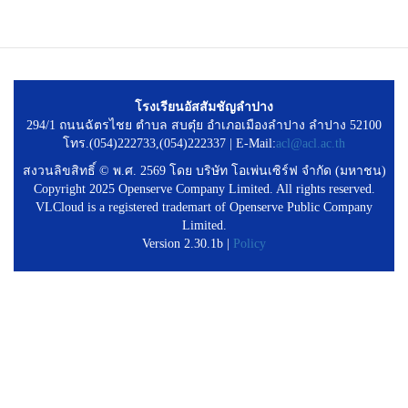
โรงเรียนอัสสัมชัญลำปาง
294/1 ถนนฉัตรไชย ตำบล สบตุ๋ย อำเภอเมืองลำปาง ลำปาง 52100
โทร.(054)222733,(054)222337 | E-Mail:
acl@acl.ac.th
สงวนลิขสิทธิ์ © พ.ศ. 2569 โดย บริษัท โอเพ่นเซิร์ฟ จำกัด (มหาชน)
Copyright 2025 Openserve Company Limited. All rights reserved.
VLCloud is a registered trademart of Openserve Public Company
Limited.
Version 2.30.1b |
Policy