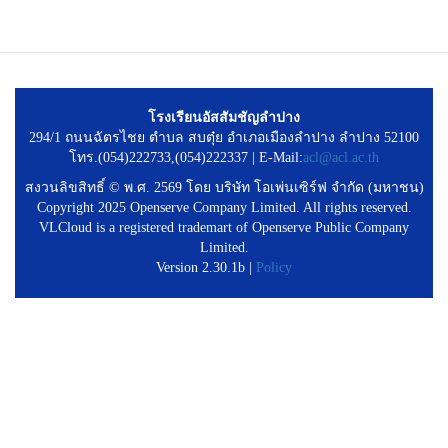
โรงเรียนอัสสัมชัญลำปาง
294/1 ถนนฉัตรไชย ตำบล สบตุ๋ย อำเภอเมืองลำปาง ลำปาง 52100
โทร.(054)222733,(054)222337 | E-Mail:
acl@acl.ac.th
สงวนลิขสิทธิ์ © พ.ศ. 2569 โดย บริษัท โอเพ่นเซิร์ฟ จำกัด (มหาชน)
Copyright 2025 Openserve Company Limited. All rights reserved.
VLCloud is a registered trademart of Openserve Public Company
Limited.
Version 2.30.1b |
Policy