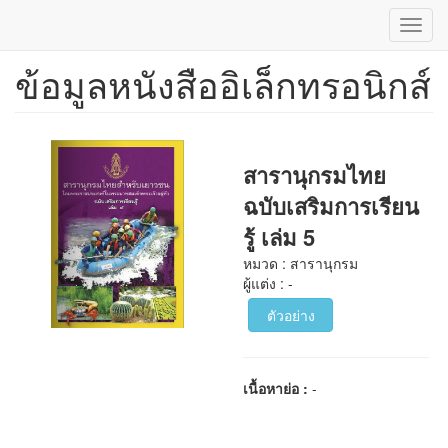
Toggl
navig
ข้อมูลหนังสืออิเล็กทรอนิกส์
ข้าม
ไป
ยัง
เนื้อหา
หลัก
สารานุกรมไทย
ฉบับเสริมการเรียน
รู้ เล่ม 5
หมวด : สารานุกรม
ผู้แต่ง : -
ตัวอย่าง
เนื้อหาย่อ :
-