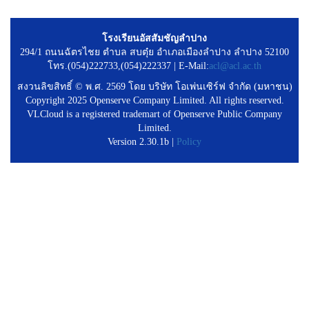
โรงเรียนอัสสัมชัญลำปาง
294/1 ถนนฉัตรไชย ตำบล สบตุ๋ย อำเภอเมืองลำปาง ลำปาง 52100
โทร.(054)222733,(054)222337 | E-Mail:
acl@acl.ac.th
สงวนลิขสิทธิ์ © พ.ศ. 2569 โดย บริษัท โอเพ่นเซิร์ฟ จำกัด (มหาชน)
Copyright 2025 Openserve Company Limited. All rights reserved.
VLCloud is a registered trademart of Openserve Public Company
Limited.
Version 2.30.1b |
Policy