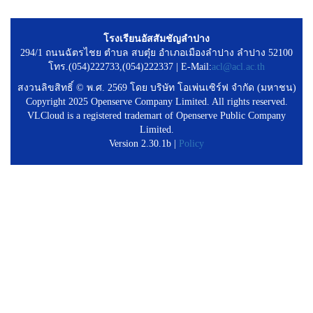
โรงเรียนอัสสัมชัญลำปาง
294/1 ถนนฉัตรไชย ตำบล สบตุ๋ย อำเภอเมืองลำปาง ลำปาง 52100
โทร.(054)222733,(054)222337 | E-Mail:
acl@acl.ac.th
สงวนลิขสิทธิ์ © พ.ศ. 2569 โดย บริษัท โอเพ่นเซิร์ฟ จำกัด (มหาชน)
Copyright 2025 Openserve Company Limited. All rights reserved.
VLCloud is a registered trademart of Openserve Public Company
Limited.
Version 2.30.1b |
Policy