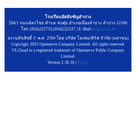
โรงเรียนอัสสัมชัญลำปาง
294/1 ถนนฉัตรไชย ตำบล สบตุ๋ย อำเภอเมืองลำปาง ลำปาง 52100
โทร.(054)222733,(054)222337 | E-Mail:
acl@acl.ac.th
สงวนลิขสิทธิ์ © พ.ศ. 2569 โดย บริษัท โอเพ่นเซิร์ฟ จำกัด (มหาชน)
Copyright 2025 Openserve Company Limited. All rights reserved.
VLCloud is a registered trademart of Openserve Public Company
Limited.
Version 2.30.1b |
Policy