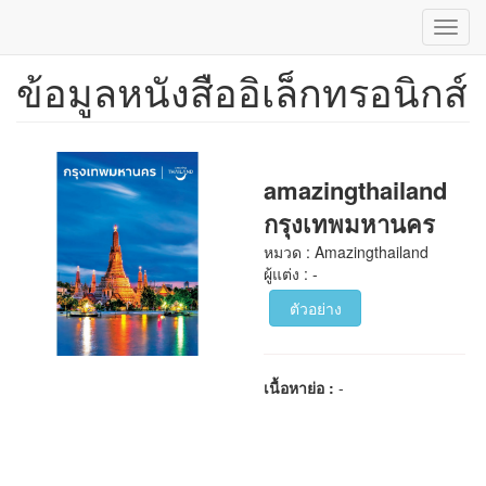
Toggl
navig
ข้อมูลหนังสืออิเล็กทรอนิกส์
ข้าม
ไป
ยัง
เนื้อหา
หลัก
amazingthailand
กรุงเทพมหานคร
หมวด : Amazingthailand
ผู้แต่ง : -
ตัวอย่าง
เนื้อหาย่อ :
-