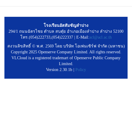
โรงเรียนอัสสัมชัญลำปาง
294/1 ถนนฉัตรไชย ตำบล สบตุ๋ย อำเภอเมืองลำปาง ลำปาง 52100
โทร.(054)222733,(054)222337 | E-Mail:
acl@acl.ac.th
สงวนลิขสิทธิ์ © พ.ศ. 2569 โดย บริษัท โอเพ่นเซิร์ฟ จำกัด (มหาชน)
Copyright 2025 Openserve Company Limited. All rights reserved.
VLCloud is a registered trademart of Openserve Public Company
Limited.
Version 2.30.1b |
Policy