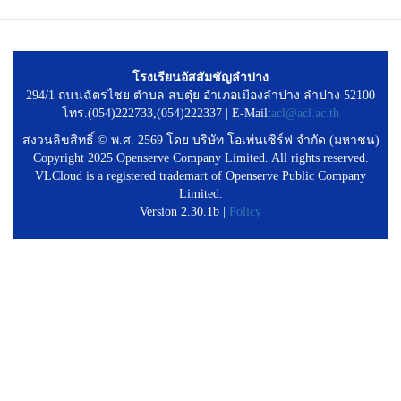
โรงเรียนอัสสัมชัญลำปาง
294/1 ถนนฉัตรไชย ตำบล สบตุ๋ย อำเภอเมืองลำปาง ลำปาง 52100
โทร.(054)222733,(054)222337 | E-Mail:
acl@acl.ac.th
สงวนลิขสิทธิ์ © พ.ศ. 2569 โดย บริษัท โอเพ่นเซิร์ฟ จำกัด (มหาชน)
Copyright 2025 Openserve Company Limited. All rights reserved.
VLCloud is a registered trademart of Openserve Public Company
Limited.
Version 2.30.1b |
Policy