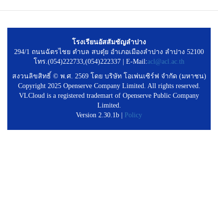
โรงเรียนอัสสัมชัญลำปาง
294/1 ถนนฉัตรไชย ตำบล สบตุ๋ย อำเภอเมืองลำปาง ลำปาง 52100
โทร.(054)222733,(054)222337 | E-Mail:
acl@acl.ac.th
สงวนลิขสิทธิ์ © พ.ศ. 2569 โดย บริษัท โอเพ่นเซิร์ฟ จำกัด (มหาชน)
Copyright 2025 Openserve Company Limited. All rights reserved.
VLCloud is a registered trademart of Openserve Public Company
Limited.
Version 2.30.1b |
Policy