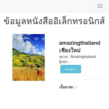
Toggl
navig
ข้อมูลหนังสืออิเล็กทรอนิกส์
ข้าม
ไป
ยัง
เนื้อหา
หลัก
amazingthailand
เชียงใหม่
หมวด : Amazingthailand
ผู้แต่ง : -
ตัวอย่าง
เนื้อหาย่อ :
-