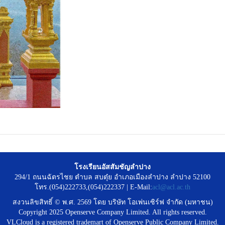
โรงเรียนอัสสัมชัญลำปาง
294/1 ถนนฉัตรไชย ตำบล สบตุ๋ย อำเภอเมืองลำปาง ลำปาง 52100
โทร.(054)222733,(054)222337 | E-Mail:
acl@acl.ac.th
สงวนลิขสิทธิ์ © พ.ศ. 2569 โดย บริษัท โอเพ่นเซิร์ฟ จำกัด (มหาชน)
Copyright 2025 Openserve Company Limited. All rights reserved.
VLCloud is a registered trademart of Openserve Public Company Limited.