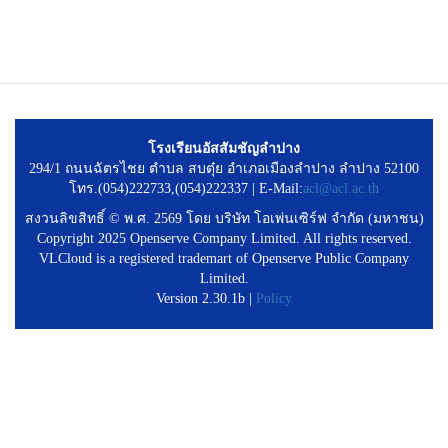
โรงเรียนอัสสัมชัญลำปาง
294/1 ถนนฉัตรไชย ตำบล สบตุ๋ย อำเภอเมืองลำปาง ลำปาง 52100
โทร.(054)222733,(054)222337 | E-Mail:
acl@acl.ac.th
สงวนลิขสิทธิ์ © พ.ศ. 2569 โดย บริษัท โอเพ่นเซิร์ฟ จำกัด (มหาชน)
Copyright 2025 Openserve Company Limited. All rights reserved.
VLCloud is a registered trademart of Openserve Public Company
Limited.
Version 2.30.1b |
Policy