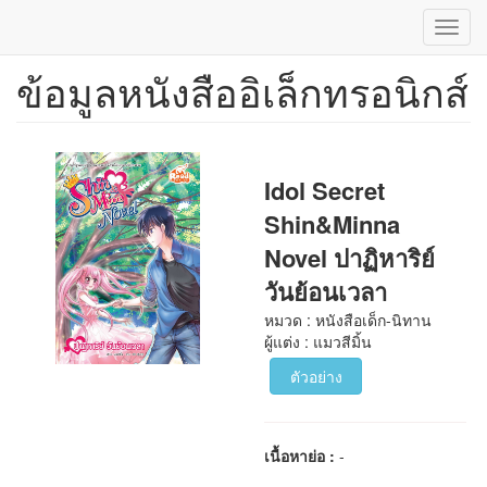
Toggl
navig
ข้อมูลหนังสืออิเล็กทรอนิกส์
ข้าม
ไป
ยัง
เนื้อหา
หลัก
Idol Secret
Shin&Minna
Novel ปาฏิหาริย์
วันย้อนเวลา
หมวด : หนังสือเด็ก-นิทาน
ผู้แต่ง : แมวสีมิ้น
ตัวอย่าง
เนื้อหาย่อ :
-