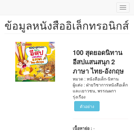
Toggl
navig
ข้อมูลหนังสืออิเล็กทรอนิกส์
ข้าม
ไป
ยัง
เนื้อหา
หลัก
100 สุดยอดนิทาน
อีสปแสนสนุก 2
ภาษา ไทย-อังกฤษ
หมวด : หนังสือเด็ก-นิทาน
ผู้แต่ง : ฝ่ายวิชาการหนังสือเด็ก
และเยาวชน, พรรณผกา
รุ่งเรือง
ตัวอย่าง
เนื้อหาย่อ :
-