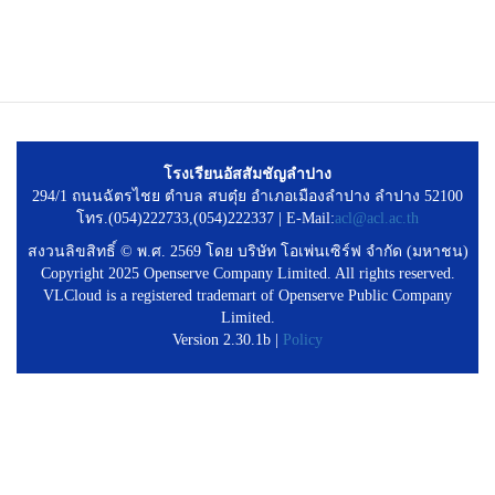
โรงเรียนอัสสัมชัญลำปาง
294/1 ถนนฉัตรไชย ตำบล สบตุ๋ย อำเภอเมืองลำปาง ลำปาง 52100
โทร.(054)222733,(054)222337 | E-Mail:
acl@acl.ac.th
สงวนลิขสิทธิ์ © พ.ศ. 2569 โดย บริษัท โอเพ่นเซิร์ฟ จำกัด (มหาชน)
Copyright 2025 Openserve Company Limited. All rights reserved.
VLCloud is a registered trademart of Openserve Public Company
Limited.
Version 2.30.1b |
Policy