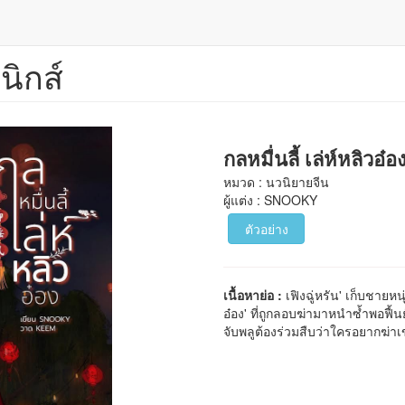
นิกส์
กลหมื่นลี้ เล่ห์หลิวอ๋อ
หมวด : นวนิยายจีน
ผู้แต่ง : SNOOKY
ตัวอย่าง
เนื้อหาย่อ :
เฟิงฉู่หรัน' เก็บชาย
อ๋อง' ที่ถูกลอบฆ่ามาหนำซ้ำพอฟื้น
จับพลูต้องร่วมสืบว่าใครอยากฆ่าเ