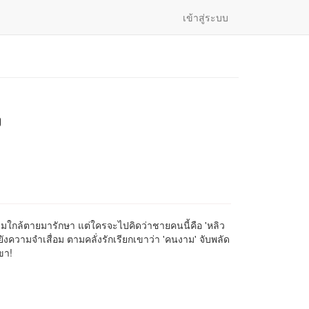
เข้าสู่ระบบ
ง
หนุ่มใกล้ตายมารักษา แต่ใครจะไปคิดว่าชายคนนี้คือ 'หลิว
ยังความจำเสื่อม ตามคลั่งรักเรียกเขาว่า 'คนงาม' จับพลัด
ขา!