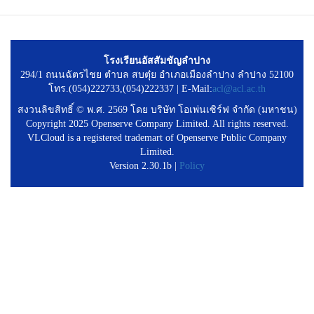
โรงเรียนอัสสัมชัญลำปาง
294/1 ถนนฉัตรไชย ตำบล สบตุ๋ย อำเภอเมืองลำปาง ลำปาง 52100
โทร.(054)222733,(054)222337 | E-Mail:
acl@acl.ac.th
สงวนลิขสิทธิ์ © พ.ศ. 2569 โดย บริษัท โอเพ่นเซิร์ฟ จำกัด (มหาชน)
Copyright 2025 Openserve Company Limited. All rights reserved.
VLCloud is a registered trademart of Openserve Public Company
Limited.
Version 2.30.1b |
Policy