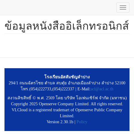
Toggl
navig
ข้อมูลหนังสืออิเล็กทรอนิกส์
ข้าม
ไป
ยัง
เนื้อหา
หลัก
โรงเรียนอัสสัมชัญลำปาง
294/1 ถนนฉัตรไชย ตำบล สบตุ๋ย อำเภอเมืองลำปาง ลำปาง 52100
โทร.(054)222733,(054)222337 | E-Mail:
acl@acl.ac.th
สงวนลิขสิทธิ์ © พ.ศ. 2569 โดย บริษัท โอเพ่นเซิร์ฟ จำกัด (มหาชน)
Copyright 2025 Openserve Company Limited. All rights reserved.
VLCloud is a registered trademart of Openserve Public Company
Limited.
Version 2.30.1b |
Policy