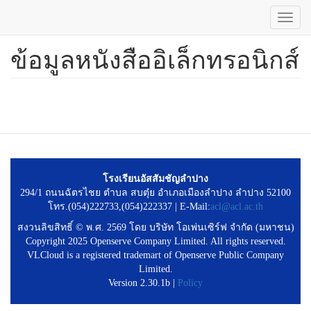
Toggl
navig
ข้อมูลหนังสืออิเล็กทรอนิกส์
ข้าม
ไป
ยัง
เนื้อหา
หลัก
โรงเรียนอัสสัมชัญลำปาง
294/1 ถนนฉัตรไชย ตำบล สบตุ๋ย อำเภอเมืองลำปาง ลำปาง 52100
โทร.(054)222733,(054)222337 | E-Mail:
acl@acl.ac.th
สงวนลิขสิทธิ์ © พ.ศ. 2569 โดย บริษัท โอเพ่นเซิร์ฟ จำกัด (มหาชน)
Copyright 2025 Openserve Company Limited. All rights reserved.
VLCloud is a registered trademart of Openserve Public Company
Limited.
Version 2.30.1b |
Policy