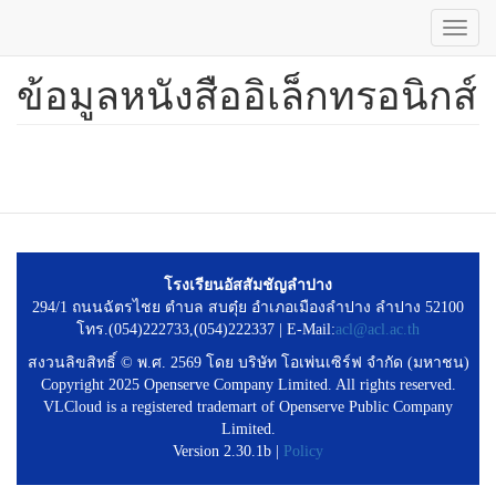
Toggl
navig
ข้อมูลหนังสืออิเล็กทรอนิกส์
ข้าม
ไป
ยัง
เนื้อหา
หลัก
โรงเรียนอัสสัมชัญลำปาง
294/1 ถนนฉัตรไชย ตำบล สบตุ๋ย อำเภอเมืองลำปาง ลำปาง 52100
โทร.(054)222733,(054)222337 | E-Mail:
acl@acl.ac.th
สงวนลิขสิทธิ์ © พ.ศ. 2569 โดย บริษัท โอเพ่นเซิร์ฟ จำกัด (มหาชน)
Copyright 2025 Openserve Company Limited. All rights reserved.
VLCloud is a registered trademart of Openserve Public Company
Limited.
Version 2.30.1b |
Policy