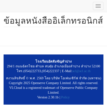
Toggl
navig
ข้อมูลหนังสืออิเล็กทรอนิกส์
ข้าม
ไป
ยัง
เนื้อหา
หลัก
โรงเรียนอัสสัมชัญลำปาง
294/1 ถนนฉัตรไชย ตำบล สบตุ๋ย อำเภอเมืองลำปาง ลำปาง 52100
โทร.(054)222733,(054)222337 | E-Mail:
acl@acl.ac.th
สงวนลิขสิทธิ์ © พ.ศ. 2569 โดย บริษัท โอเพ่นเซิร์ฟ จำกัด (มหาชน)
Copyright 2025 Openserve Company Limited. All rights reserved.
VLCloud is a registered trademart of Openserve Public Company
Limited.
Version 2.30.1b |
Policy