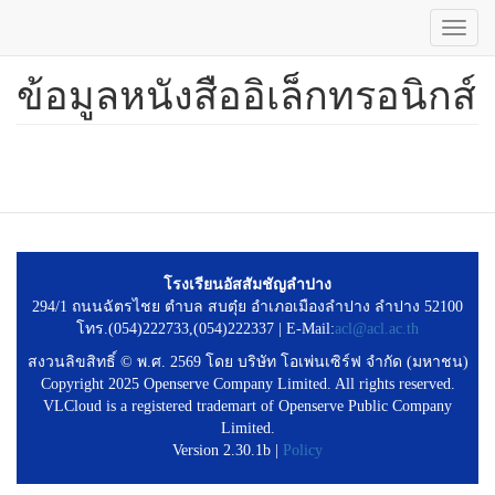
Toggl
navig
ข้อมูลหนังสืออิเล็กทรอนิกส์
ข้าม
ไป
ยัง
เนื้อหา
หลัก
โรงเรียนอัสสัมชัญลำปาง
294/1 ถนนฉัตรไชย ตำบล สบตุ๋ย อำเภอเมืองลำปาง ลำปาง 52100
โทร.(054)222733,(054)222337 | E-Mail:
acl@acl.ac.th
สงวนลิขสิทธิ์ © พ.ศ. 2569 โดย บริษัท โอเพ่นเซิร์ฟ จำกัด (มหาชน)
Copyright 2025 Openserve Company Limited. All rights reserved.
VLCloud is a registered trademart of Openserve Public Company
Limited.
Version 2.30.1b |
Policy