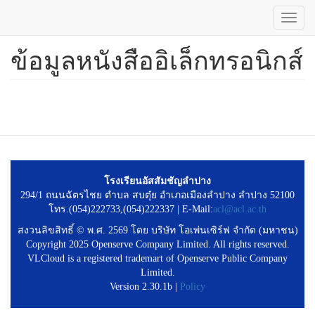
Toggl
navig
ข้อมูลหนังสืออิเล็กทรอนิกส์
ข้าม
ไป
ยัง
เนื้อหา
หลัก
โรงเรียนอัสสัมชัญลำปาง
294/1 ถนนฉัตรไชย ตำบล สบตุ๋ย อำเภอเมืองลำปาง ลำปาง 52100
โทร.(054)222733,(054)222337 | E-Mail:
acl@acl.ac.th
สงวนลิขสิทธิ์ © พ.ศ. 2569 โดย บริษัท โอเพ่นเซิร์ฟ จำกัด (มหาชน)
Copyright 2025 Openserve Company Limited. All rights reserved.
VLCloud is a registered trademart of Openserve Public Company
Limited.
Version 2.30.1b |
Policy