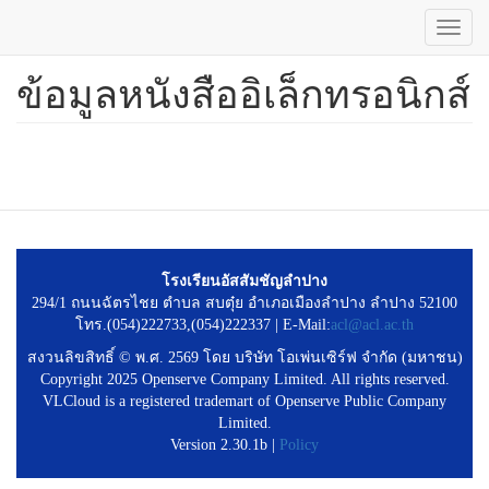
Toggl
navig
ข้อมูลหนังสืออิเล็กทรอนิกส์
ข้าม
ไป
ยัง
เนื้อหา
หลัก
โรงเรียนอัสสัมชัญลำปาง
294/1 ถนนฉัตรไชย ตำบล สบตุ๋ย อำเภอเมืองลำปาง ลำปาง 52100
โทร.(054)222733,(054)222337 | E-Mail:
acl@acl.ac.th
สงวนลิขสิทธิ์ © พ.ศ. 2569 โดย บริษัท โอเพ่นเซิร์ฟ จำกัด (มหาชน)
Copyright 2025 Openserve Company Limited. All rights reserved.
VLCloud is a registered trademart of Openserve Public Company
Limited.
Version 2.30.1b |
Policy