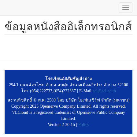
Toggl
navig
ข้อมูลหนังสืออิเล็กทรอนิกส์
ข้าม
ไป
ยัง
เนื้อหา
หลัก
โรงเรียนอัสสัมชัญลำปาง
294/1 ถนนฉัตรไชย ตำบล สบตุ๋ย อำเภอเมืองลำปาง ลำปาง 52100
โทร.(054)222733,(054)222337 | E-Mail:
acl@acl.ac.th
สงวนลิขสิทธิ์ © พ.ศ. 2569 โดย บริษัท โอเพ่นเซิร์ฟ จำกัด (มหาชน)
Copyright 2025 Openserve Company Limited. All rights reserved.
VLCloud is a registered trademart of Openserve Public Company
Limited.
Version 2.30.1b |
Policy