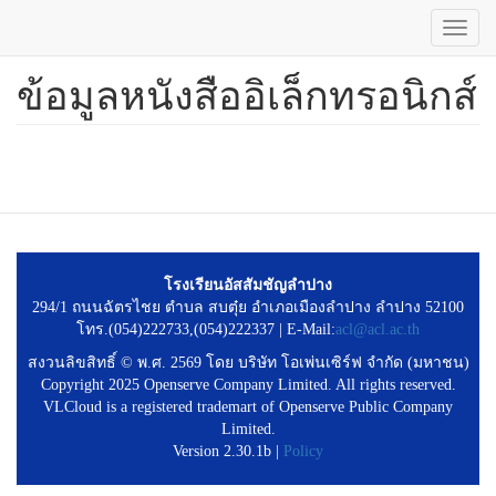
Toggl
navig
ข้อมูลหนังสืออิเล็กทรอนิกส์
ข้าม
ไป
ยัง
เนื้อหา
หลัก
โรงเรียนอัสสัมชัญลำปาง
294/1 ถนนฉัตรไชย ตำบล สบตุ๋ย อำเภอเมืองลำปาง ลำปาง 52100
โทร.(054)222733,(054)222337 | E-Mail:
acl@acl.ac.th
สงวนลิขสิทธิ์ © พ.ศ. 2569 โดย บริษัท โอเพ่นเซิร์ฟ จำกัด (มหาชน)
Copyright 2025 Openserve Company Limited. All rights reserved.
VLCloud is a registered trademart of Openserve Public Company
Limited.
Version 2.30.1b |
Policy