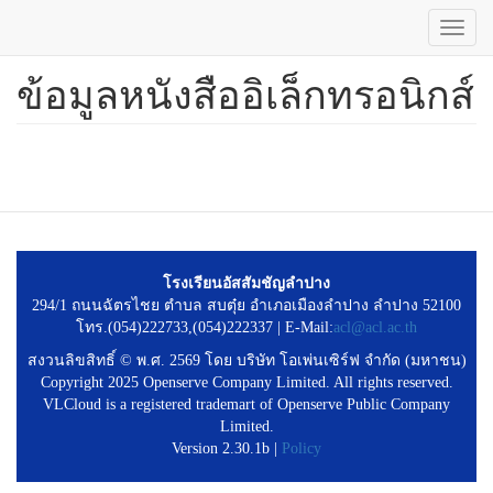
Toggl
navig
ข้อมูลหนังสืออิเล็กทรอนิกส์
ข้าม
ไป
ยัง
เนื้อหา
หลัก
โรงเรียนอัสสัมชัญลำปาง
294/1 ถนนฉัตรไชย ตำบล สบตุ๋ย อำเภอเมืองลำปาง ลำปาง 52100
โทร.(054)222733,(054)222337 | E-Mail:
acl@acl.ac.th
สงวนลิขสิทธิ์ © พ.ศ. 2569 โดย บริษัท โอเพ่นเซิร์ฟ จำกัด (มหาชน)
Copyright 2025 Openserve Company Limited. All rights reserved.
VLCloud is a registered trademart of Openserve Public Company
Limited.
Version 2.30.1b |
Policy