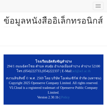
Toggl
navig
ข้อมูลหนังสืออิเล็กทรอนิกส์
ข้าม
ไป
ยัง
เนื้อหา
หลัก
โรงเรียนอัสสัมชัญลำปาง
294/1 ถนนฉัตรไชย ตำบล สบตุ๋ย อำเภอเมืองลำปาง ลำปาง 52100
โทร.(054)222733,(054)222337 | E-Mail:
acl@acl.ac.th
สงวนลิขสิทธิ์ © พ.ศ. 2569 โดย บริษัท โอเพ่นเซิร์ฟ จำกัด (มหาชน)
Copyright 2025 Openserve Company Limited. All rights reserved.
VLCloud is a registered trademart of Openserve Public Company
Limited.
Version 2.30.1b |
Policy