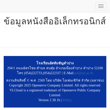
Toggl
navig
ข้อมูลหนังสืออิเล็กทรอนิกส์
ข้าม
ไป
ยัง
เนื้อหา
หลัก
โรงเรียนอัสสัมชัญลำปาง
294/1 ถนนฉัตรไชย ตำบล สบตุ๋ย อำเภอเมืองลำปาง ลำปาง 52100
โทร.(054)222733,(054)222337 | E-Mail:
acl@acl.ac.th
สงวนลิขสิทธิ์ © พ.ศ. 2569 โดย บริษัท โอเพ่นเซิร์ฟ จำกัด (มหาชน)
Copyright 2025 Openserve Company Limited. All rights reserved.
VLCloud is a registered trademart of Openserve Public Company
Limited.
Version 2.30.1b |
Policy