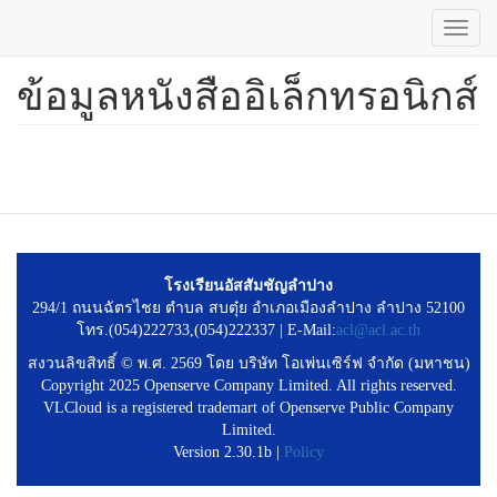
Toggl
navig
ข้อมูลหนังสืออิเล็กทรอนิกส์
ข้าม
ไป
ยัง
เนื้อหา
หลัก
โรงเรียนอัสสัมชัญลำปาง
294/1 ถนนฉัตรไชย ตำบล สบตุ๋ย อำเภอเมืองลำปาง ลำปาง 52100
โทร.(054)222733,(054)222337 | E-Mail:
acl@acl.ac.th
สงวนลิขสิทธิ์ © พ.ศ. 2569 โดย บริษัท โอเพ่นเซิร์ฟ จำกัด (มหาชน)
Copyright 2025 Openserve Company Limited. All rights reserved.
VLCloud is a registered trademart of Openserve Public Company
Limited.
Version 2.30.1b |
Policy