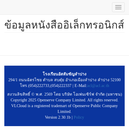
Toggl
navig
ข้อมูลหนังสืออิเล็กทรอนิกส์
ข้าม
ไป
ยัง
เนื้อหา
หลัก
โรงเรียนอัสสัมชัญลำปาง
294/1 ถนนฉัตรไชย ตำบล สบตุ๋ย อำเภอเมืองลำปาง ลำปาง 52100
โทร.(054)222733,(054)222337 | E-Mail:
acl@acl.ac.th
สงวนลิขสิทธิ์ © พ.ศ. 2569 โดย บริษัท โอเพ่นเซิร์ฟ จำกัด (มหาชน)
Copyright 2025 Openserve Company Limited. All rights reserved.
VLCloud is a registered trademart of Openserve Public Company
Limited.
Version 2.30.1b |
Policy