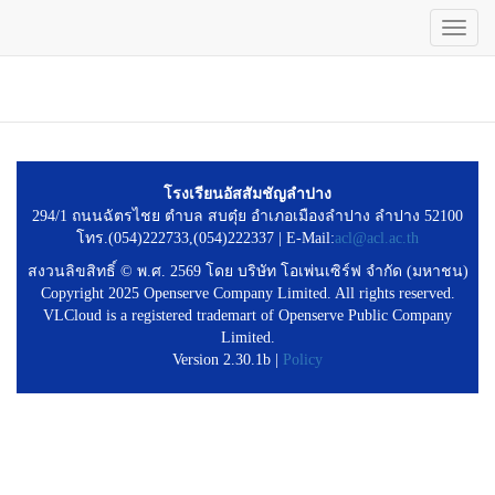
Toggl
navig
ข้าม
ไป
ยัง
เนื้อหา
หลัก
โรงเรียนอัสสัมชัญลำปาง
294/1 ถนนฉัตรไชย ตำบล สบตุ๋ย อำเภอเมืองลำปาง ลำปาง 52100
โทร.(054)222733,(054)222337 | E-Mail:
acl@acl.ac.th
สงวนลิขสิทธิ์ © พ.ศ. 2569 โดย บริษัท โอเพ่นเซิร์ฟ จำกัด (มหาชน)
Copyright 2025 Openserve Company Limited. All rights reserved.
VLCloud is a registered trademart of Openserve Public Company
Limited.
Version 2.30.1b |
Policy