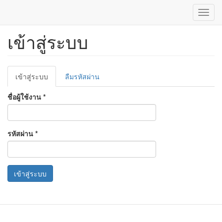
Toggl
navig
เข้าสู่ระบบ
ข้าม
ไป
ยัง
เนื้อหา
Primary
หลัก
เข้าสู่ระบบ
(แท็บ
ลืมรหัสผ่าน
tabs
ปัจจุบัน)
ชื่อผู้ใช้งาน
*
รหัสผ่าน
*
เข้าสู่ระบบ