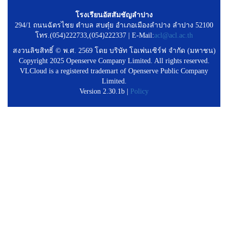
โรงเรียนอัสสัมชัญลำปาง
294/1 ถนนฉัตรไชย ตำบล สบตุ๋ย อำเภอเมืองลำปาง ลำปาง 52100
โทร.(054)222733,(054)222337 | E-Mail:
acl@acl.ac.th
สงวนลิขสิทธิ์ © พ.ศ. 2569 โดย บริษัท โอเพ่นเซิร์ฟ จำกัด (มหาชน)
Copyright 2025 Openserve Company Limited. All rights reserved.
VLCloud is a registered trademart of Openserve Public Company
Limited.
Version 2.30.1b |
Policy