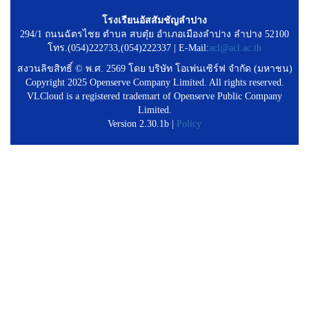
โรงเรียนอัสสัมชัญลำปาง
294/1 ถนนฉัตรไชย ตำบล สบตุ๋ย อำเภอเมืองลำปาง ลำปาง 52100
โทร.(054)222733,(054)222337 | E-Mail:
acl@acl.ac.th
สงวนลิขสิทธิ์ © พ.ศ. 2569 โดย บริษัท โอเพ่นเซิร์ฟ จำกัด (มหาชน)
Copyright 2025 Openserve Company Limited. All rights reserved.
VLCloud is a registered trademart of Openserve Public Company
Limited.
Version 2.30.1b |
Policy