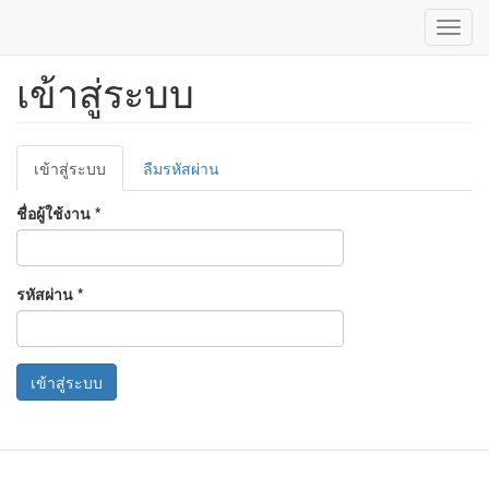
Toggl
navig
เข้าสู่ระบบ
ข้าม
ไป
ยัง
เนื้อหา
Primary
หลัก
เข้าสู่ระบบ
(แท็บ
ลืมรหัสผ่าน
tabs
ปัจจุบัน)
ชื่อผู้ใช้งาน
*
รหัสผ่าน
*
เข้าสู่ระบบ