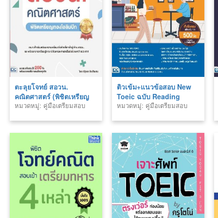
ตะลุยโจทย์ สอวน.
ติวเข้ม+แนวข้อสอบ New
คณิตศาสตร์ (พิชิตเหรียญ
Toeic ฉบับ Reading
หมวดหมู่: คู่มือเตรียมสอบ
หมวดหมู่: คู่มือเตรียมสอบ
ทองโอลิมปิก)