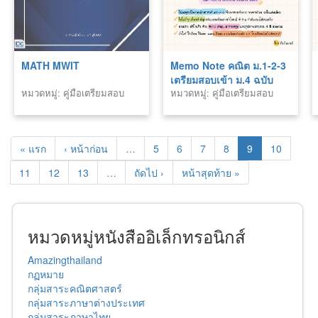
MATH MWIT
Memo Note คณิต ม.1-2-3
เตรียมสอบเข้า ม.4 ฉบับ
หมวดหมู่: คู่มือเตรียมสอบ
หมวดหมู่: คู่มือเตรียมสอบ
สมบูรณ์
« แรก
‹ หน้าก่อน
…
5
6
7
8
9
10
11
12
13
…
ถัดไป ›
หน้าสุดท้าย »
หมวดหมู่หนังสืออิเล็กทรอนิกส์
Amazingthailand
กฏหมาย
กลุ่มสาระคณิตศาสตร์
กลุ่มสาระภาษาต่างประเทศ
กลุ่มสาระภาษาไทย