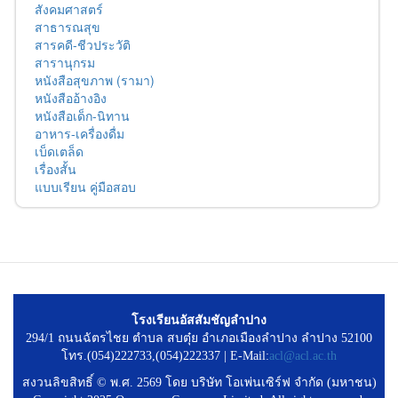
สังคมศาสตร์
สาธารณสุข
สารคดี-ชีวประวัติ
สารานุกรม
หนังสือสุขภาพ (รามา)
หนังสืออ้างอิง
หนังสือเด็ก-นิทาน
อาหาร-เครื่องดื่ม
เบ็ดเตล็ด
เรื่องสั้น
แบบเรียน คู่มือสอบ
โรงเรียนอัสสัมชัญลำปาง
294/1 ถนนฉัตรไชย ตำบล สบตุ๋ย อำเภอเมืองลำปาง ลำปาง 52100
โทร.(054)222733,(054)222337 | E-Mail:
acl@acl.ac.th
สงวนลิขสิทธิ์ © พ.ศ. 2569 โดย บริษัท โอเพ่นเซิร์ฟ จำกัด (มหาชน)