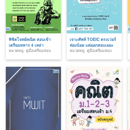
พิชิตโจทย์คณิต สอบเข้า
เจาะศัพท์ TOEIC ตรงเว่อร์
เตรียมทหาร 4 เหล่า
ท่องน้อย แต่ออกสอบเยอะ
หมวดหมู่: คู่มือเตรียมสอบ
หมวดหมู่: คู่มือเตรียมสอบ
ได้คะแนนสูงปรี๊ด!! by ครู
โตโน่ TOEIC Vocab Fit &
Fun