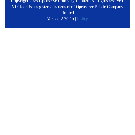
Copyright 2025 Openserve Company Limited. All rights reserved.
VLCloud is a registered trademart of Openserve Public Company
Limited.
Version 2.30.1b |
Policy